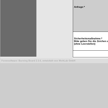
Anfrage:*
Sicherheitsmaßnahme:*
Bitte geben Sie die Zeichen 
(ohne Leerstellen)
Forensoftware:
Burning Board 2.3.6
, entwickelt von
WoltLab GmbH